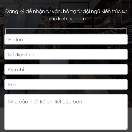
Đăng ký để nhận tư vấn, hỗ trợ từ đội ngũ Kiến trúc sư
giàu kinh nghiệm